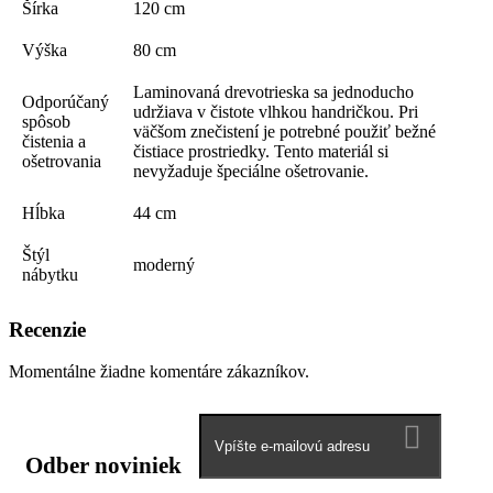
Šírka
120 cm
Výška
80 cm
Laminovaná drevotrieska sa jednoducho
Odporúčaný
udržiava v čistote vlhkou handričkou. Pri
spôsob
väčšom znečistení je potrebné použiť bežné
čistenia a
čistiace prostriedky. Tento materiál si
ošetrovania
nevyžaduje špeciálne ošetrovanie.
Hĺbka
44 cm
Štýl
moderný
nábytku
Recenzie
Momentálne žiadne komentáre zákazníkov.
Odber noviniek