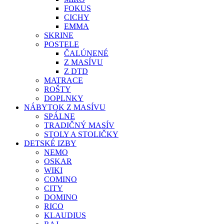
FOKUS
CICHY
EMMA
SKRINE
POSTELE
ČALÚNENÉ
Z MASÍVU
Z DTD
MATRACE
ROŠTY
DOPLNKY
NÁBYTOK Z MASÍVU
SPÁLNE
TRADIČNÝ MASÍV
STOLY A STOLIČKY
DETSKÉ IZBY
NEMO
OSKAR
WIKI
COMINO
CITY
DOMINO
RICO
KLAUDIUS