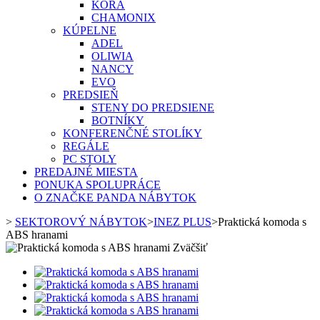
KORA
CHAMONIX
KÚPELNE
ADEL
OLIWIA
NANCY
EVO
PREDSIEŇ
STENY DO PREDSIENE
BOTNÍKY
KONFERENČNÉ STOLÍKY
REGÁLE
PC STOLY
PREDAJNÉ MIESTA
PONUKA SPOLUPRÁCE
O ZNAČKE PANDA NÁBYTOK
>
SEKTOROVÝ NÁBYTOK
>
INEZ PLUS
>
Praktická komoda s
ABS hranami
Zväčšiť