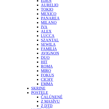
EDEN
AURELIO
TOKIO
MEXICO
PANAREA
MILANO
IVA
ALEX
LUCCA
SZANTAL
SEWILA
FAMILIA
AVIGNON
DUO
HIT
ROMA
MIRO
FOKUS
CICHY
EMMA
SKRINE
POSTELE
ČALÚNENÉ
Z MASÍVU
Z DTD