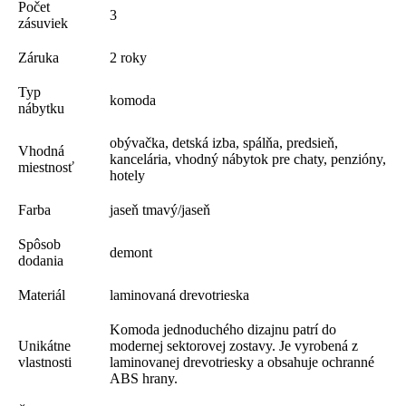
Počet
3
zásuviek
Záruka
2 roky
Typ
komoda
nábytku
obývačka, detská izba, spálňa, predsieň,
Vhodná
kancelária, vhodný nábytok pre chaty, penzióny,
miestnosť
hotely
Farba
jaseň tmavý/jaseň
Spôsob
demont
dodania
Materiál
laminovaná drevotrieska
Komoda jednoduchého dizajnu patrí do
Unikátne
modernej sektorovej zostavy. Je vyrobená z
vlastnosti
laminovanej drevotriesky a obsahuje ochranné
ABS hrany.