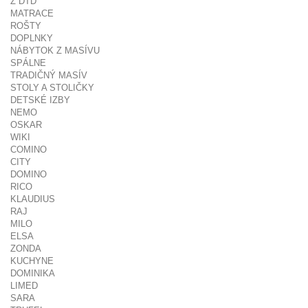
Z DTD
MATRACE
ROŠTY
DOPLNKY
NÁBYTOK Z MASÍVU
SPÁLNE
TRADIČNÝ MASÍV
STOLY A STOLIČKY
DETSKÉ IZBY
NEMO
OSKAR
WIKI
COMINO
CITY
DOMINO
RICO
KLAUDIUS
RAJ
MILO
ELSA
ZONDA
KUCHYNE
DOMINIKA
LIMED
SARA