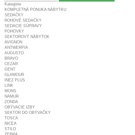
Kategórie
KOMPLETNÁ PONUKA NÁBYTKU
SEDAČKY
ROHOVÉ SEDAČKY
SEDACIE SÚPRAVY
POHOVKY
SEKTOROVÝ NÁBYTOK
AVIGNON
ANTWERPIA
AUGUSTO
BRAVO
CEZAR
GENT
GLAMOUR
INEZ PLUS
LINK
MONS
NAMUR
ZONDA
OBÝVACIE IZBY
SEKTOR DO OBÝVAČKY
TOSCA
NICEA
STILO
ZEBRA