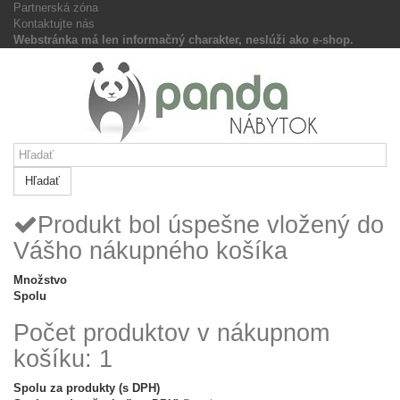
Partnerská zóna
Kontaktujte nás
Webstránka má len informačný charakter, neslúži ako e-shop.
Hľadať
Produkt bol úspešne vložený do
Vášho nákupného košíka
Množstvo
Spolu
Počet produktov v nákupnom
košíku: 1
Spolu za produkty (s DPH)