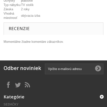
Úchytky
plastové
Typ nábytku
TV stolík
Záruka
2 roky
Vhodná
obývacia izba
miestnosť
RECENZIE
Momentálne žiadne komentáre zákazníkov.
Odber noviniek
Kategórie
SEDAČKY