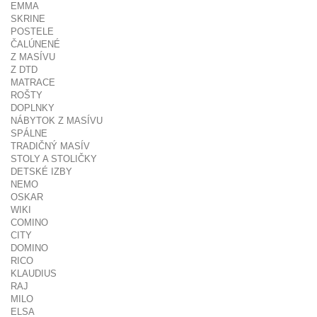
EMMA
SKRINE
POSTELE
ČALÚNENÉ
Z MASÍVU
Z DTD
MATRACE
ROŠTY
DOPLNKY
NÁBYTOK Z MASÍVU
SPÁLNE
TRADIČNÝ MASÍV
STOLY A STOLIČKY
DETSKÉ IZBY
NEMO
OSKAR
WIKI
COMINO
CITY
DOMINO
RICO
KLAUDIUS
RAJ
MILO
ELSA