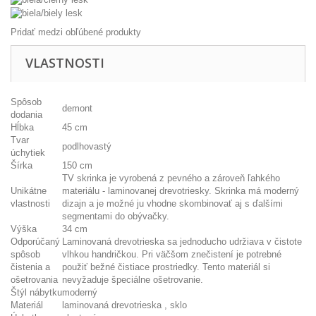
Pridať medzi obľúbené produkty
VLASTNOSTI
Spôsob
demont
dodania
Hĺbka
45 cm
Tvar
podlhovastý
úchytiek
Šírka
150 cm
TV skrinka je vyrobená z pevného a zároveň ľahkého
Unikátne
materiálu - laminovanej drevotriesky. Skrinka má moderný
vlastnosti
dizajn a je možné ju vhodne skombinovať aj s ďalšími
segmentami do obývačky.
Výška
34 cm
Odporúčaný
Laminovaná drevotrieska sa jednoducho udržiava v čistote
spôsob
vlhkou handričkou. Pri väčšom znečistení je potrebné
čistenia a
použiť bežné čistiace prostriedky. Tento materiál si
ošetrovania
nevyžaduje špeciálne ošetrovanie.
Štýl nábytku
moderný
Materiál
laminovaná drevotrieska , sklo