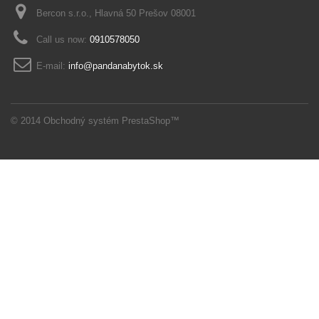
Bercon s.r.o., Hlavná 50 Prešov 08001
Call us now:
0910578050
E-mail:
info@pandanabytok.sk
© 2014
Obchodný systém PrestaShop™