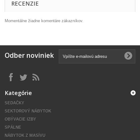
RECENZIE
Momentálne žiadne komentáre zákazníkov.
Odber noviniek
Kategórie
SEDAČKY
SEKTOROVÝ NÁBYTOK
OBÝVACIE IZBY
SPÁLNE
NÁBYTOK Z MASÍVU