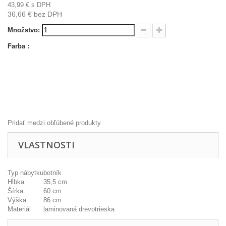
43,99 €
s DPH
36,66 €
bez DPH
Množstvo:
Farba :
Pridať medzi obľúbené produkty
VLASTNOSTI
Typ nábytku
botník
Hĺbka
35,5 cm
Šírka
60 cm
Výška
86 cm
Materiál
laminovaná drevotrieska