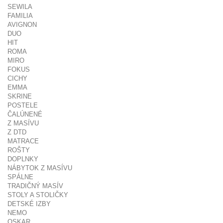
SEWILA
FAMILIA
AVIGNON
DUO
HIT
ROMA
MIRO
FOKUS
CICHY
EMMA
SKRINE
POSTELE
ČALÚNENÉ
Z MASÍVU
Z DTD
MATRACE
ROŠTY
DOPLNKY
NÁBYTOK Z MASÍVU
SPÁLNE
TRADIČNÝ MASÍV
STOLY A STOLIČKY
DETSKÉ IZBY
NEMO
OSKAR